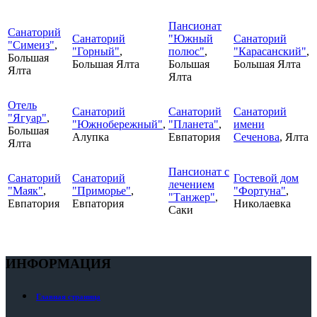
Пансионат
Санаторий
Санаторий
"Южный
Санаторий
"Симеиз"
,
"Горный"
,
полюс"
,
"Карасанский"
,
Большая
Большая Ялта
Большая
Большая Ялта
Ялта
Ялта
Отель
Санаторий
Санаторий
Санаторий
"Ягуар"
,
"Южнобережный"
,
"Планета"
,
имени
Большая
Алупка
Евпатория
Сеченова
, Ялта
Ялта
Пансионат с
Санаторий
Санаторий
Гостевой дом
лечением
"Маяк"
,
"Приморье"
,
"Фортуна"
,
"Танжер"
,
Евпатория
Евпатория
Николаевка
Саки
ИНФОРМАЦИЯ
Главная страница