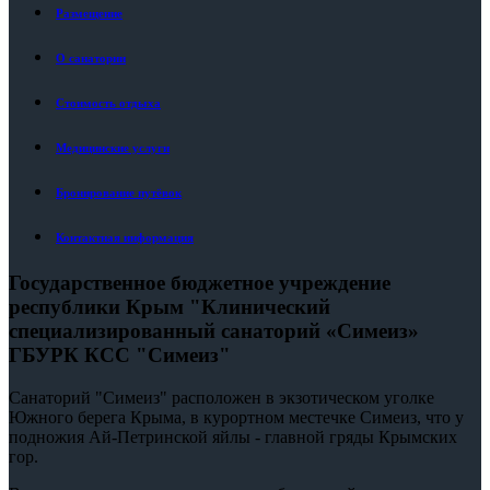
Размещение
О санатории
Стоимость отдыха
Медицинские услуги
Бронирование путёвок
Контактная информация
Государственное бюджетное учреждение
республики Крым "Клинический
специализированный санаторий «Симеиз»
ГБУРК КСС "Симеиз"
Санаторий "Симеиз" расположен в экзотическом уголке
Южного берега Крыма, в курортном местечке Симеиз, что у
подножия Ай-Петринской яйлы - главной гряды Крымских
гор.