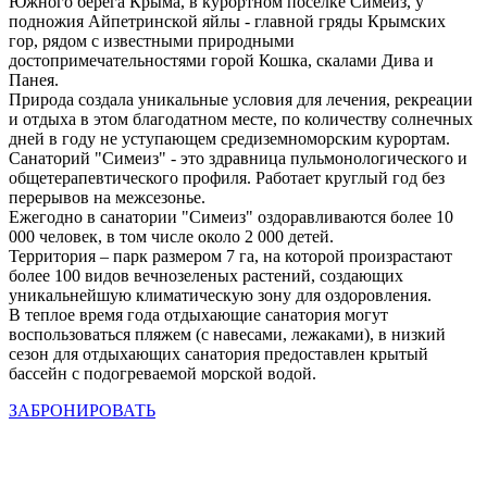
Южного берега Крыма, в курортном поселке Симеиз, у
подножия Айпетринской яйлы - главной гряды Крымских
гор, рядом с известными природными
достопримечательностями горой Кошка, скалами Дива и
Панея.
Природа создала уникальные условия для лечения, рекреации
и отдыха в этом благодатном месте, по количеству солнечных
дней в году не уступающем средиземноморским курортам.
Санаторий "Симеиз" - это здравница пульмонологического и
общетерапевтического профиля. Работает круглый год без
перерывов на межсезонье.
Ежегодно в санатории "Симеиз" оздоравливаются более 10
000 человек, в том числе около 2 000 детей.
Территория – парк размером 7 га, на которой произрастают
более 100 видов вечнозеленых растений, создающих
уникальнейшую климатическую зону для оздоровления.
В теплое время года отдыхающие санатория могут
воспользоваться пляжем (с навесами, лежаками), в низкий
сезон для отдыхающих санатория предоставлен крытый
бассейн с подогреваемой морской водой.
ЗАБРОНИРОВАТЬ