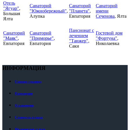
Отель
Санаторий
Санаторий
Санаторий
"Ягуар"
,
"Южнобережный"
,
"Планета"
,
имени
Большая
Алупка
Евпатория
Сеченова
, Ялта
Ялта
Пансионат с
Санаторий
Санаторий
Гостевой дом
лечением
"Маяк"
,
"Приморье"
,
"Фортуна"
,
"Танжер"
,
Евпатория
Евпатория
Николаевка
Саки
ИНФОРМАЦИЯ
Главная страница
Размещение
О санатории
Стоимость отдыха
Медицинские услуги