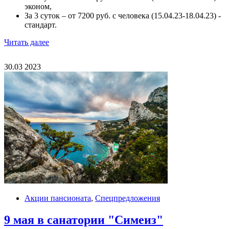
эконом,
За 3 суток – от 7200 руб. с человека (15.04.23-18.04.23) -
стандарт.
Читать далее
30.03
2023
b6e08b3527b15d4d446fcdd72634a3a8.jpg
Акции пансионата
,
Спецпредложения
9 мая в санатории "Симеиз"