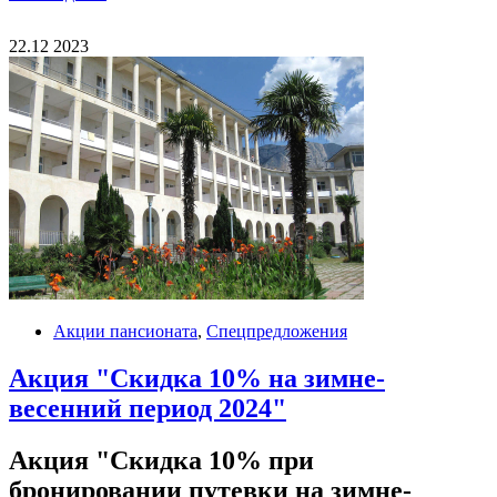
22.12
2023
simeiz_4.jpg
Акции пансионата
,
Спецпредложения
Акция "Скидка 10% на зимне-
весенний период 2024"
Акция "Скидка 10% при
бронировании путевки на зимне-