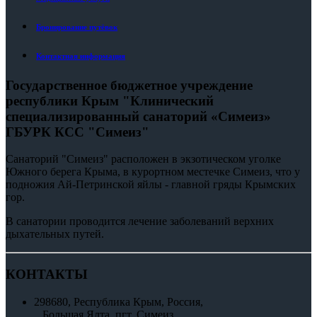
Бронирование путёвок
Контактная информация
Государственное бюджетное учреждение
республики Крым "Клинический
специализированный санаторий «Симеиз»
ГБУРК КСС "Симеиз"
Санаторий "Симеиз" расположен в экзотическом уголке
Южного берега Крыма, в курортном местечке Симеиз, что у
подножия Ай-Петринской яйлы - главной гряды Крымских
гор.
В санатории проводится лечение заболеваний верхних
дыхательных путей.
КОНТАКТЫ
298680, Республика Крым, Россия,
Большая Ялта, пгт. Симеиз,