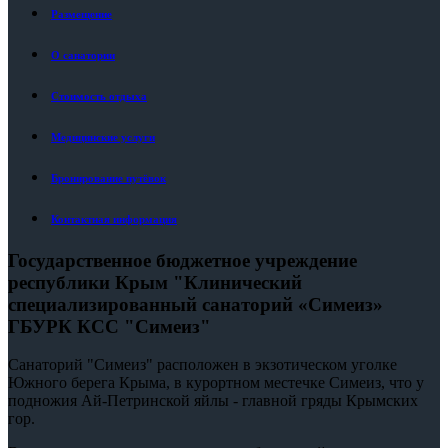
Размещение
О санатории
Стоимость отдыха
Медицинские услуги
Бронирование путёвок
Контактная информация
Государственное бюджетное учреждение
республики Крым "Клинический
специализированный санаторий «Симеиз»
ГБУРК КСС "Симеиз"
Санаторий "Симеиз" расположен в экзотическом уголке
Южного берега Крыма, в курортном местечке Симеиз, что у
подножия Ай-Петринской яйлы - главной гряды Крымских
гор.