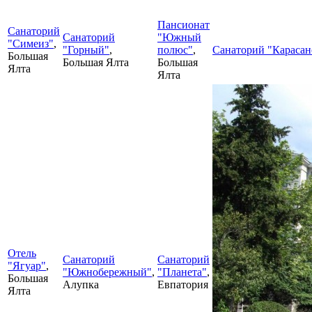
Пансионат
Санаторий
Санаторий
"Южный
"Симеиз"
,
"Горный"
,
полюс"
,
Санаторий "Карасан
Большая
Большая Ялта
Большая
Ялта
Ялта
Отель
Санаторий
Санаторий
"Ягуар"
,
"Южнобережный"
,
"Планета"
,
Большая
Алупка
Евпатория
Ялта